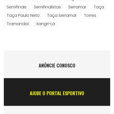
Semifinais
Semifinalistas
Serramar
Taça
Taça Paulo Neto
Taça Serramar
Torres
Tramandaí
Xangri-Lá
ANÚNCIE CONOSCO
AJUDE O PORTAL ESPORTIVO