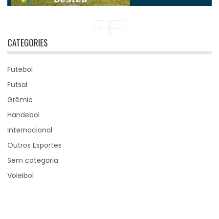
LEI
A MAIS
LEI
CATEGORIES
Futebol
Futsal
Grêmio
Handebol
Internacional
Outros Esportes
Sem categoria
Voleibol