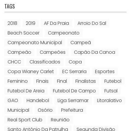
TAGS
2018
2019
AF Da Praia
Arroio Do Sal
Beach Soccer
Campeonato
Campeonato Municipal
Campeã
Campeão
Campeões
Capão Da Canoa
CHCC
Classificados
Copa
Copa Wianey Carlet
EC Serraria
Esportes
Feminino
Finais
Final
Finalistas
Futebol
Futebol De Areia
Futebol De Campo
Futsal
GAO
Handebol
Liga Serramar
Litoralativo
Municipal
Osório
Prefeitura
Real Sport Club
Reunião
Santo Antônio Da Patrulha
Segunda Divisão