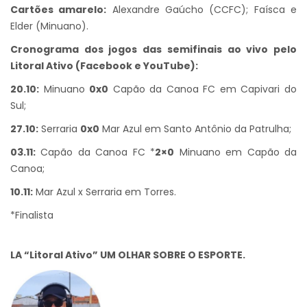
Cartões amarelo:
Alexandre Gaúcho (CCFC); Faísca e
Elder (Minuano).
Cronograma dos jogos das semifinais ao vivo pelo
Litoral Ativo (Facebook e YouTube):
20.10:
Minuano
0x0
Capão da Canoa FC em Capivari do
Sul;
27.10:
Serraria
0x0
Mar Azul em Santo Antônio da Patrulha;
03.11:
Capão da Canoa FC *
2×0
Minuano em Capão da
Canoa;
10.11:
Mar Azul x Serraria em Torres.
*Finalista
LA “Litoral Ativo” UM OLHAR SOBRE O ESPORTE.