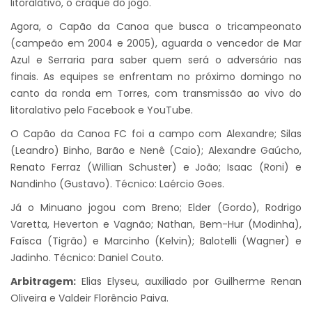
litoralativo, o craque do jogo.
Agora, o Capão da Canoa que busca o tricampeonato
(campeão em 2004 e 2005), aguarda o vencedor de Mar
Azul e Serraria para saber quem será o adversário nas
finais. As equipes se enfrentam no próximo domingo no
canto da ronda em Torres, com transmissão ao vivo do
litoralativo pelo Facebook e YouTube.
O Capão da Canoa FC foi a campo com Alexandre; Silas
(Leandro) Binho, Barão e Nenê (Caio); Alexandre Gaúcho,
Renato Ferraz (Willian Schuster) e João; Isaac (Roni) e
Nandinho (Gustavo). Técnico: Laércio Goes.
Já o Minuano jogou com Breno; Elder (Gordo), Rodrigo
Varetta, Heverton e Vagnão; Nathan, Bem-Hur (Modinha),
Faísca (Tigrão) e Marcinho (Kelvin); Balotelli (Wagner) e
Jadinho. Técnico: Daniel Couto.
Arbitragem:
Elias Elyseu, auxiliado por Guilherme Renan
Oliveira e Valdeir Florêncio Paiva.