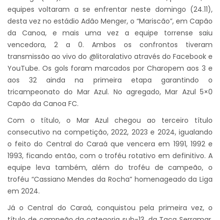
equipes voltaram a se enfrentar neste domingo (24.11),
desta vez no estádio Adão Menger, o “Mariscão”, em Capão
da Canoa, e mais uma vez a equipe torrense saiu
vencedora, 2 a 0. Ambos os confrontos tiveram
transmissão ao vivo do @litoralativo através do Facebook e
YouTube. Os gols foram marcados por Charopem aos 3 e
aos 32 ainda na primeira etapa garantindo o
tricampeonato do Mar Azul. No agregado, Mar Azul 5×0
Capão da Canoa FC.
Com o título, o Mar Azul chegou ao terceiro título
consecutivo na competição, 2022, 2023 e 2024, igualando
o feito do Central do Caraá que vencera em 1991, 1992 e
1993, ficando então, com o troféu rotativo em definitivo. A
equipe leva também, além do troféu de campeão, o
troféu “Cassiano Mendes da Rocha” homenageado da Liga
em 2024.
Já o Central do Caraá, conquistou pela primeira vez, o
título de campeão da categoria sub-13, da Taça Serramar.