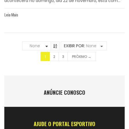
acontecerá no domingo, dia 22 de novembro, está com...
Leia Mais
None
EXIBIR POR:
None
1
2
3
PRÓXIMO →
ANÚNCIE CONOSCO
AJUDE O PORTAL ESPORTIVO