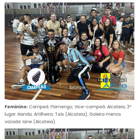
Feminino:
Campeã: Flamengo; Vice-campeã: Alcateia; 3º
lugar: Nanda; Artilheira: Taís (Alcateia); Goleira menos
vazada: Iane (Alcateia).