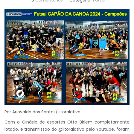
0
Comentários
Categoria
Futsal
Por Ariovaldo dos Santos/Litoralativo
Com o Ginásio de esportes Otto Birlem completamente
lotado, e transmissão do @litoralativo pelo Youtube, foram