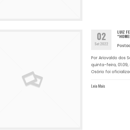
LUIZ F
02
“HOME
Set 2022
Posta
Por Ariovaldo dos S
quinta-feira, 01.0
Osório foi oficiali
Leia Mais