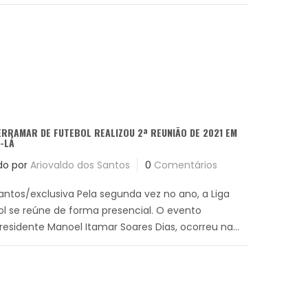
ERRAMAR DE FUTEBOL REALIZOU 2ª REUNIÃO DE 2021 EM
-LÁ
do por
Ariovaldo dos Santos
0
Comentários
Santos/exclusiva Pela segunda vez no ano, a Liga
l se reúne de forma presencial. O evento
esidente Manoel Itamar Soares Dias, ocorreu na...