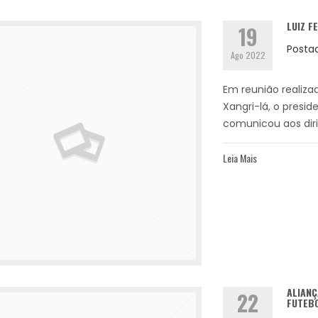
LUIZ 
19
Posta
Ago 2022
Em reunião realizad
Xangri-lá, o presid
comunicou aos diri
Leia Mais
ALIANÇ
22
FUTEBO