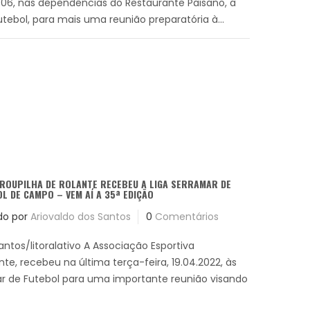
2.06, nas dependências do Restaurante Paisano, a
tebol, para mais uma reunião preparatória à...
ROUPILHA DE ROLANTE RECEBEU A LIGA SERRAMAR DE
L DE CAMPO – VEM AÍ A 35ª EDIÇÃO
do por
Ariovaldo dos Santos
0
Comentários
antos/litoralativo A Associação Esportiva
nte, recebeu na última terça-feira, 19.04.2022, às
ar de Futebol para uma importante reunião visando