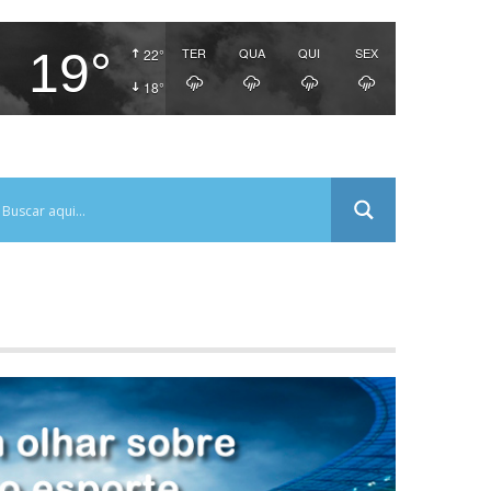
19°
TER
QUA
QUI
SEX
22°
18°