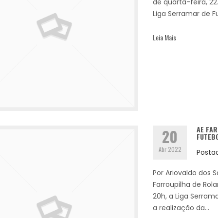
de quarta-feira, 2
Liga Serramar de Fu
Leia Mais
AE FAR
20
FUTEBO
Abr 2022
Posta
Por Ariovaldo dos S
Farroupilha de Rola
20h, a Liga Serram
a realização da...