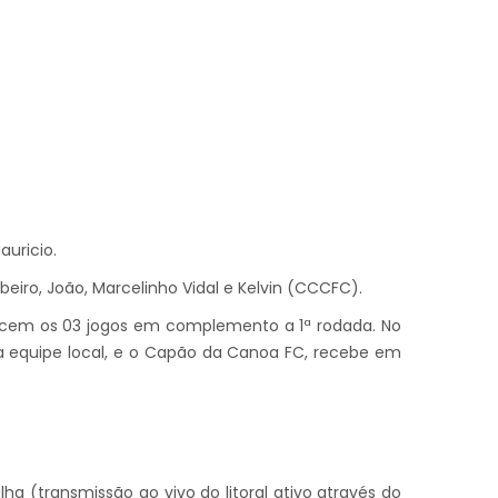
auricio.
ibeiro, João, Marcelinho Vidal e Kelvin (CCCFC).
tecem os 03 jogos em complemento a 1ª rodada. No
tar a equipe local, e o Capão da Canoa FC, recebe em
lha (transmissão ao vivo do litoral ativo através do