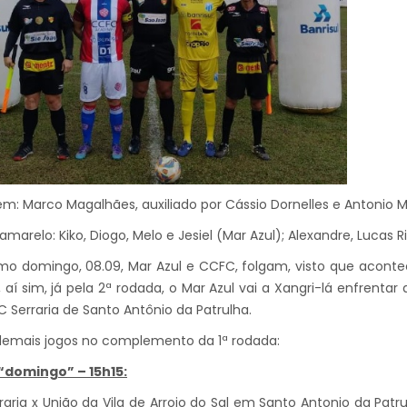
em: Marco Magalhães, auxiliado por Cássio Dornelles e Antonio M
amarelo: Kiko, Diogo, Melo e Jesiel (Mar Azul); Alexandre, Lucas R
imo domingo, 08.09, Mar Azul e CCFC, folgam, visto que acon
9, aí sim, já pela 2ª rodada, o Mar Azul vai a Xangri-lá enfren
C Serraria de Santo Antônio da Patrulha.
demais jogos no complemento da 1ª rodada:
 “domingo” – 15h15:
rraria x União da Vila de Arroio do Sal em Santo Antonio da Patru