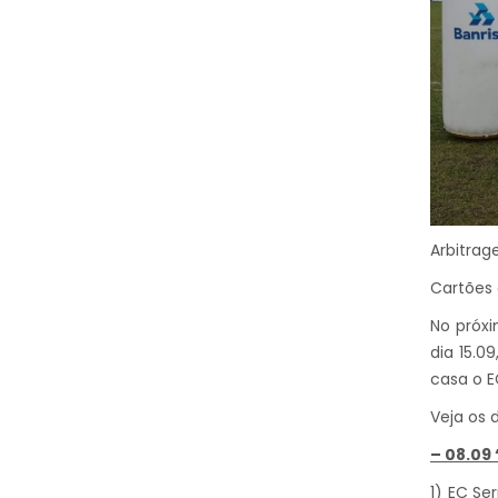
Arbitrag
Cartões 
No próx
dia 15.0
casa o E
Veja os 
– 08.09
1) EC Se