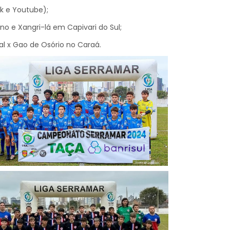
k e Youtube);
no e Xangri-lá em Capivari do Sul;
al x Gao de Osório no Caraá.