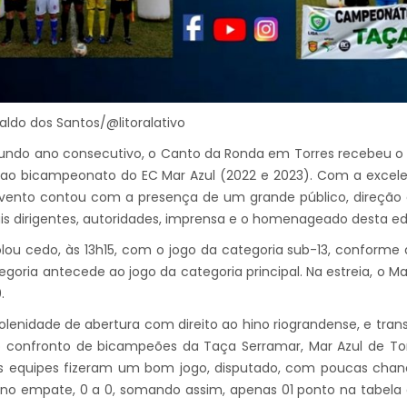
valdo dos Santos/@litoralativo
undo ano consecutivo, o Canto da Ronda em Torres recebeu o j
 ao bicampeonato do EC Mar Azul (2022 e 2023). Com a excele
evento contou com a presença de um grande público, direção 
s dirigentes, autoridades, imprensa e o homenageado desta ed
olou cedo, às 13h15, com o jogo da categoria sub-13, conforme
egoria antecede ao jogo da categoria principal. Na estreia, o
.
olenidade de abertura com direito ao hino riograndense, e trans
o confronto de bicampeões da Taça Serramar, Mar Azul de T
As equipes fizeram um bom jogo, disputado, com poucas chanc
no empate, 0 a 0, somando assim, apenas 01 ponto na tabela 