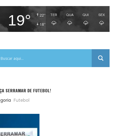
19°
TER
QUA
QUI
SEX
22°
18°
AÇA SERRAMAR DE FUTEBOL!
goria
Futebol