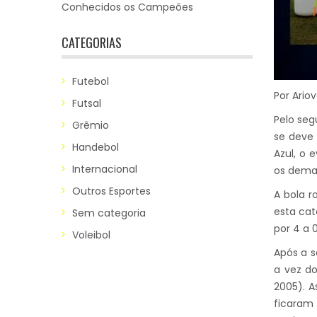
Conhecidos os Campeões
CATEGORIAS
Futebol
Por Ario
Futsal
Pelo seg
Grêmio
se deve
Handebol
Azul, o 
Internacional
os demai
Outros Esportes
A bola r
esta cat
Sem categoria
por 4 a 0
Voleibol
Após a s
a vez d
2005). 
ficaram 