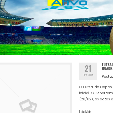
FUTSA
21
QUADR
Fev 2019
Posta
O Futsal de Capão
inicial. O Departa
(20/02), as datas d
Leia Mais