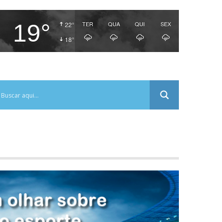
19°
TER
QUA
QUI
SEX
22°
18°