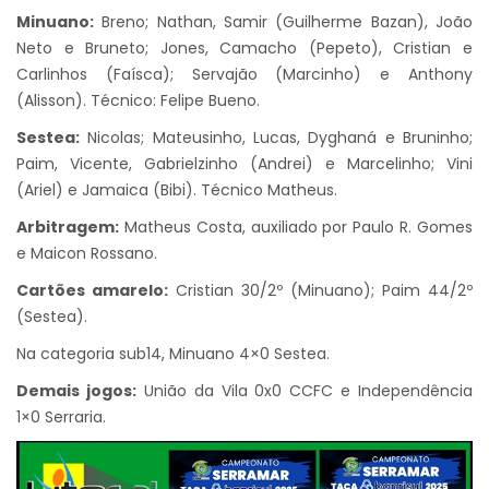
Minuano:
Breno; Nathan, Samir (Guilherme Bazan), João
Neto e Bruneto; Jones, Camacho (Pepeto), Cristian e
Carlinhos (Faísca); Servajão (Marcinho) e Anthony
(Alisson). Técnico: Felipe Bueno.
Sestea:
Nicolas; Mateusinho, Lucas, Dyghaná e Bruninho;
Paim, Vicente, Gabrielzinho (Andrei) e Marcelinho; Vini
(Ariel) e Jamaica (Bibi). Técnico Matheus.
Arbitragem:
Matheus Costa, auxiliado por Paulo R. Gomes
e Maicon Rossano.
Cartões amarelo:
Cristian 30/2º (Minuano); Paim 44/2º
(Sestea).
Na categoria sub14, Minuano 4×0 Sestea.
Demais jogos:
União da Vila 0x0 CCFC e Independência
1×0 Serraria.