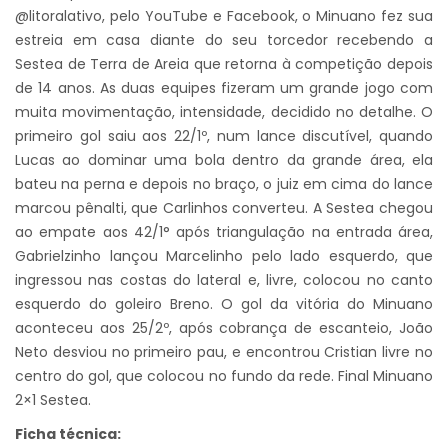
@litoralativo, pelo YouTube e Facebook, o Minuano fez sua
estreia em casa diante do seu torcedor recebendo a
Sestea de Terra de Areia que retorna à competição depois
de 14 anos. As duas equipes fizeram um grande jogo com
muita movimentação, intensidade, decidido no detalhe. O
primeiro gol saiu aos 22/1º, num lance discutível, quando
Lucas ao dominar uma bola dentro da grande área, ela
bateu na perna e depois no braço, o juiz em cima do lance
marcou pênalti, que Carlinhos converteu. A Sestea chegou
ao empate aos 42/1° após triangulação na entrada área,
Gabrielzinho lançou Marcelinho pelo lado esquerdo, que
ingressou nas costas do lateral e, livre, colocou no canto
esquerdo do goleiro Breno. O gol da vitória do Minuano
aconteceu aos 25/2º, após cobrança de escanteio, João
Neto desviou no primeiro pau, e encontrou Cristian livre no
centro do gol, que colocou no fundo da rede. Final Minuano
2×1 Sestea.
Ficha técnica: