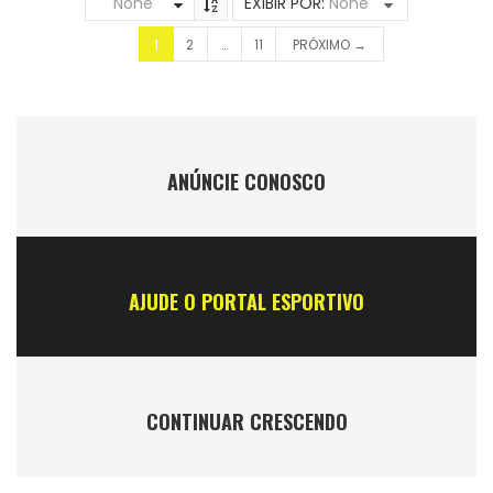
None
EXIBIR POR:
None
1
2
…
11
PRÓXIMO →
ANÚNCIE CONOSCO
AJUDE O PORTAL ESPORTIVO
CONTINUAR CRESCENDO