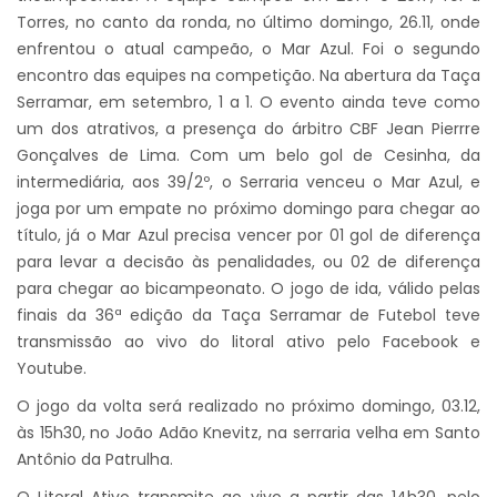
Torres, no canto da ronda, no último domingo, 26.11, onde
enfrentou o atual campeão, o Mar Azul. Foi o segundo
encontro das equipes na competição. Na abertura da Taça
Serramar, em setembro, 1 a 1. O evento ainda teve como
um dos atrativos, a presença do árbitro CBF Jean Pierrre
Gonçalves de Lima. Com um belo gol de Cesinha, da
intermediária, aos 39/2º, o Serraria venceu o Mar Azul, e
joga por um empate no próximo domingo para chegar ao
título, já o Mar Azul precisa vencer por 01 gol de diferença
para levar a decisão às penalidades, ou 02 de diferença
para chegar ao bicampeonato. O jogo de ida, válido pelas
finais da 36ª edição da Taça Serramar de Futebol teve
transmissão ao vivo do litoral ativo pelo Facebook e
Youtube.
O jogo da volta será realizado no próximo domingo, 03.12,
às 15h30, no João Adão Knevitz, na serraria velha em Santo
Antônio da Patrulha.
O Litoral Ativo transmite ao vivo a partir das 14h30, pelo