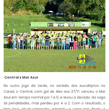
Central x Mar Azul
No outro jogo da tarde, no estádio dos eucalitptos no
Caraá, o Central, com gol de Alex aos 37/1º, venceu o Mar
Azul em tempo normal por 1 a 0, e levou a decisão da vaga
às penalidades, mas perdeu por 4 a 2. Com o resultado, o
Mar Azul, atual campeão, garantiu a vaga nas finais, e