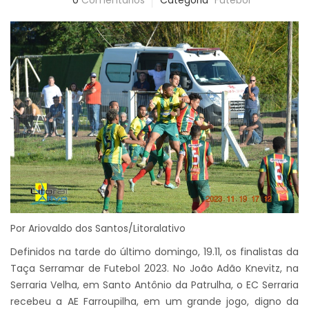
0
Comentários
Categoria
Futebol
Por Ariovaldo dos Santos/Litoralativo
Definidos na tarde do último domingo, 19.11, os finalistas da
Taça Serramar de Futebol 2023. No João Adão Knevitz, na
Serraria Velha, em Santo Antônio da Patrulha, o EC Serraria
recebeu a AE Farroupilha, em um grande jogo, digno da