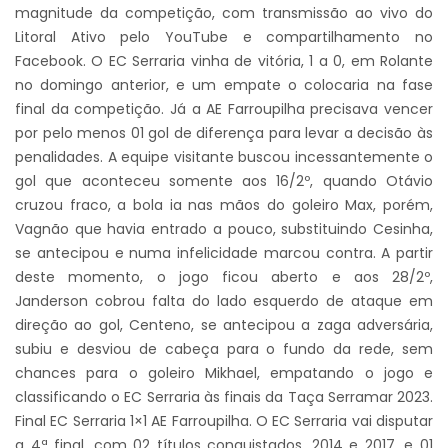
magnitude da competição, com transmissão ao vivo do
Litoral Ativo pelo YouTube e compartilhamento no
Facebook. O EC Serraria vinha de vitória, 1 a 0, em Rolante
no domingo anterior, e um empate o colocaria na fase
final da competição. Já a AE Farroupilha precisava vencer
por pelo menos 01 gol de diferença para levar a decisão às
penalidades. A equipe visitante buscou incessantemente o
gol que aconteceu somente aos 16/2º, quando Otávio
cruzou fraco, a bola ia nas mãos do goleiro Max, porém,
Vagnão que havia entrado a pouco, substituindo Cesinha,
se antecipou e numa infelicidade marcou contra. A partir
deste momento, o jogo ficou aberto e aos 28/2º,
Janderson cobrou falta do lado esquerdo de ataque em
direção ao gol, Centeno, se antecipou a zaga adversária,
subiu e desviou de cabeça para o fundo da rede, sem
chances para o goleiro Mikhael, empatando o jogo e
classificando o EC Serraria às finais da Taça Serramar 2023.
Final EC Serraria 1×1 AE Farroupilha. O EC Serraria vai disputar
a 4ª final, com 02 títulos conquistados, 2014 e 2017, e 01