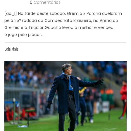
0
Comentários
[ad_1] Na tarde deste sábado, Grêmio x Paraná duelaram
pela 25ª rodada do Campeonato Brasileiro, na Arena do
Grêmio e o Tricolor Gaúcho levou a melhor e venceu
o jogo pelo placar...
Leia Mais