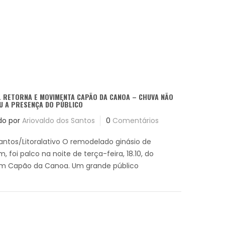
L RETORNA E MOVIMENTA CAPÃO DA CANOA – CHUVA NÃO
U A PRESENÇA DO PÚBLICO
do por
Ariovaldo dos Santos
0
Comentários
Santos/Litoralativo O remodelado ginásio de
, foi palco na noite de terça-feira, 18.10, do
 em Capão da Canoa. Um grande público