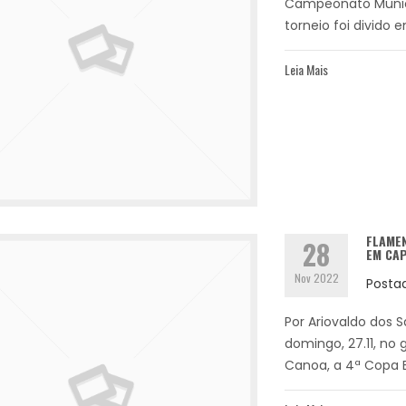
Campeonato Municip
torneio foi divido e
Leia Mais
FLAMEN
28
EM CA
Nov 2022
Posta
Por Ariovaldo dos 
domingo, 27.11, no
Canoa, a 4ª Copa Es