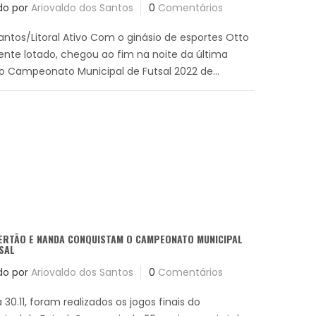
do por
Ariovaldo dos Santos
0
Comentários
Santos/Litoral Ativo Com o ginásio de esportes Otto
nte lotado, chegou ao fim na noite da última
, o Campeonato Municipal de Futsal 2022 de...
ERTÃO E NANDA CONQUISTAM O CAMPEONATO MUNICIPAL
SAL
do por
Ariovaldo dos Santos
0
Comentários
 30.11, foram realizados os jogos finais do