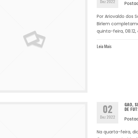
Dez 2022
Posta
Por Ariovaldo dos 
Birlem completame
quinta-feira, 08.12
Leia Mais
GAO, S
02
DE FUT
Dez 2022
Posta
Na quarta-feira, dia