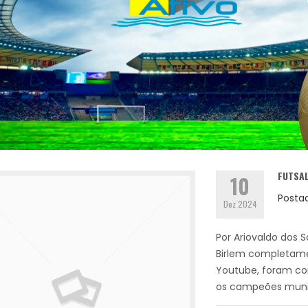
FUTSA
10
Posta
Dez 2024
Por Ariovaldo dos 
Birlem completamen
Youtube, foram con
os campeões munici