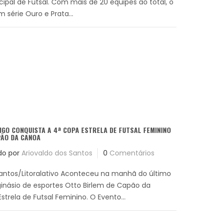
al de Futsal. Com mais de 20 equipes ao total, o
m série Ouro e Prata...
GO CONQUISTA A 4ª COPA ESTRELA DE FUTSAL FEMININO
PÃO DA CANOA
do por
Ariovaldo dos Santos
0
Comentários
Santos/Litoralativo Aconteceu na manhã do último
 ginásio de esportes Otto Birlem de Capão da
trela de Futsal Feminino. O Evento...