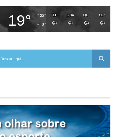
19°
TER
QUA
QUI
SEX
22°
18°