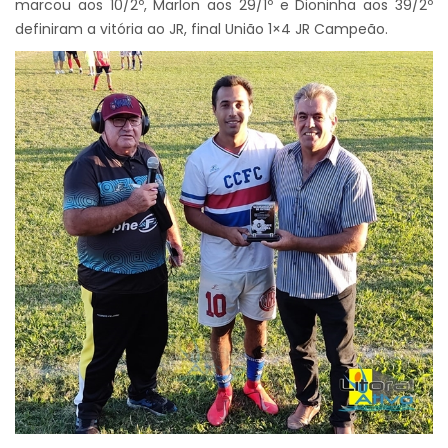
marcou aos 10/2º, Marlon aos 29/1º e Dioninha aos 39/2º
definiram a vitória ao JR, final União 1×4 JR Campeão.