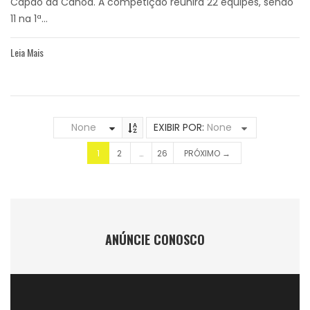
Capão da Canoa. A competição reunirá 22 equipes, sendo
11 na 1ª...
Leia Mais
None
EXIBIR POR:
None
1
2
…
26
PRÓXIMO →
ANÚNCIE CONOSCO