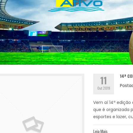
14ª CO
11
Posta
Out 2019
Vem aí 14ª edição d
que é organizada p
esportes e lazer, cuj
Leia Mais