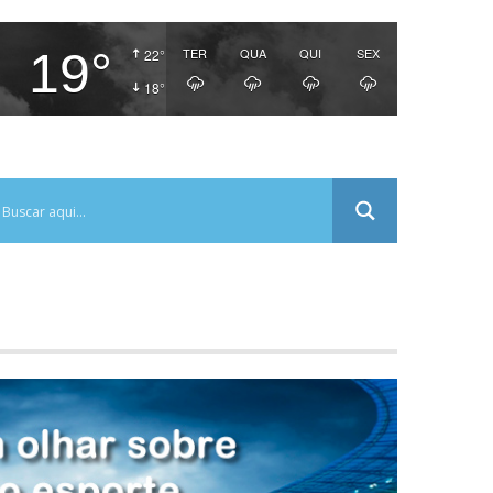
19°
TER
QUA
QUI
SEX
22°
18°