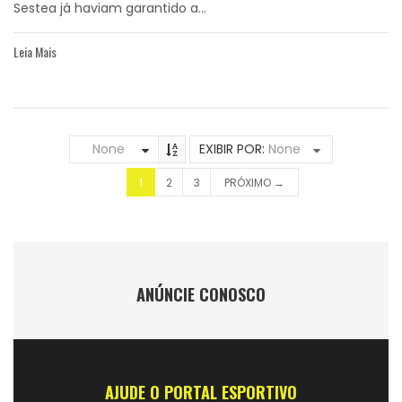
Sestea já haviam garantido a...
Leia Mais
None
EXIBIR POR:
None
1
2
3
PRÓXIMO →
ANÚNCIE CONOSCO
AJUDE O PORTAL ESPORTIVO