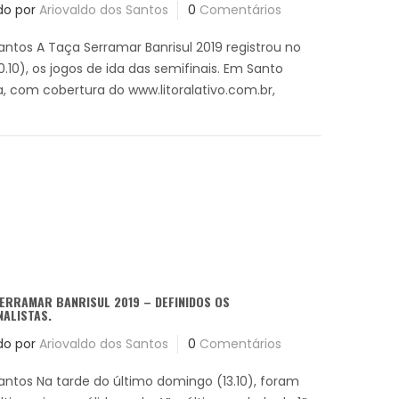
do por
Ariovaldo dos Santos
0
Comentários
antos A Taça Serramar Banrisul 2019 registrou no
.10), os jogos de ida das semifinais. Em Santo
a, com cobertura do www.litoralativo.com.br,
ERRAMAR BANRISUL 2019 – DEFINIDOS OS
NALISTAS.
do por
Ariovaldo dos Santos
0
Comentários
Santos Na tarde do último domingo (13.10), foram