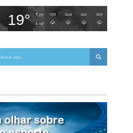
19°
TER
QUA
QUI
SEX
22°
18°