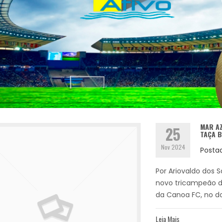
MAR AZ
25
TAÇA B
Nov 2024
Posta
Por Ariovaldo dos S
novo tricampeão d
da Canoa FC, no do
Leia Mais