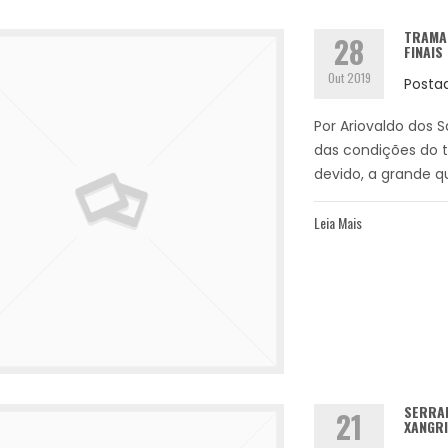
TRAMAN
28
FINAIS
Out 2019
Posta
Por Ariovaldo dos S
das condições do t
devido, a grande q
Leia Mais
SERRAR
21
XANGRI