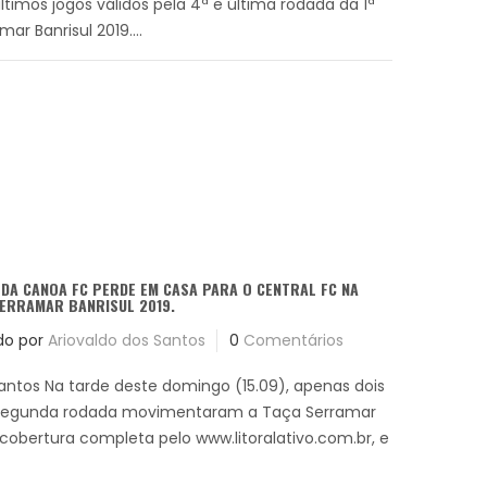
últimos jogos válidos pela 4ª e última rodada da 1ª
ar Banrisul 2019....
DA CANOA FC PERDE EM CASA PARA O CENTRAL FC NA
ERRAMAR BANRISUL 2019.
do por
Ariovaldo dos Santos
0
Comentários
Santos Na tarde deste domingo (15.09), apenas dois
a segunda rodada movimentaram a Taça Serramar
 cobertura completa pelo www.litoralativo.com.br, e