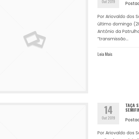
Out 2019
Posta
Por Ariovaldo dos S
último domingo (20
Antônio da Patrulh
“transmissão...
Leia Mais
TAÇA S
14
SEMIFI
Out 2019
Posta
Por Ariovaldo dos 