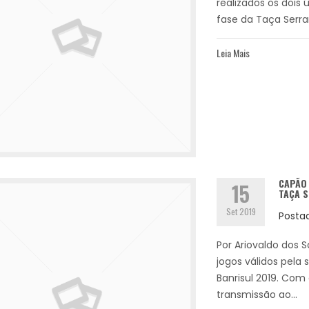
realizados os dois 
fase da Taça Serram
Leia Mais
CAPÃO 
15
TAÇA S
Set 2019
Posta
Por Ariovaldo dos 
jogos válidos pel
Banrisul 2019. Com
transmissão ao...