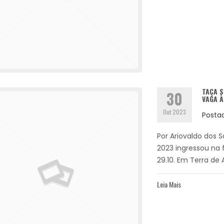
TAÇA S
30
VAGA À
Out 2023
Posta
Por Ariovaldo dos S
2023 ingressou na 
29.10. Em Terra de 
Leia Mais