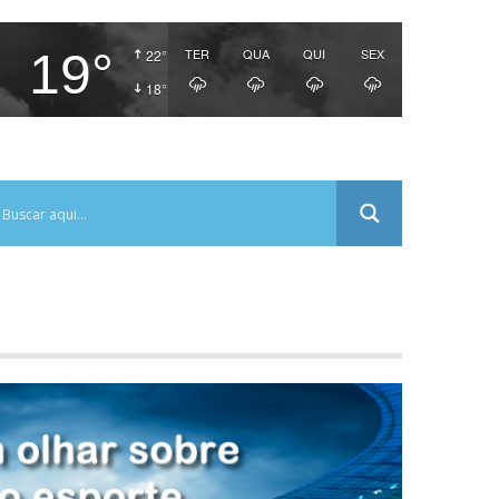
19°
TER
QUA
QUI
SEX
22°
18°