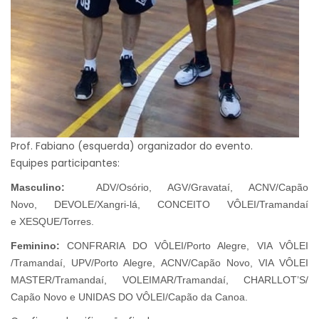
Prof. Fabiano (esquerda) organizador do evento.
Equipes participantes:
Masculino:
ADV/Osório,
AGV/Gravataí,
ACNV/Capão
Novo,
DEVOLE/Xangri-lá,
CONCEITO VÔLEI/Tramandaí
e
XESQUE/Torres.
Feminino:
CONFRARIA DO VÔLEI/Porto Alegre,
VIA VÔLEI
/Tramandaí,
UPV/Porto Alegre,
ACNV/Capão Novo,
VIA VÔLEI
MASTER/Tramandaí,
VOLEIMAR/Tramandaí,
CHARLLOT’S/
Capão Novo e
UNIDAS DO VÔLEI/Capão da Canoa.