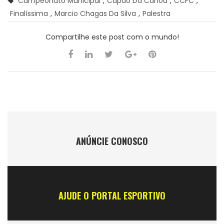
Campeonato Municipal
,
Capão Da Canoa
,
CCFC
,
Finalíssima
,
Marcio Chagas Da Silva
,
Palestra
Compartilhe este post com o mundo!
ANÚNCIE CONOSCO
AJUDE O PORTAL ESPORTIVO