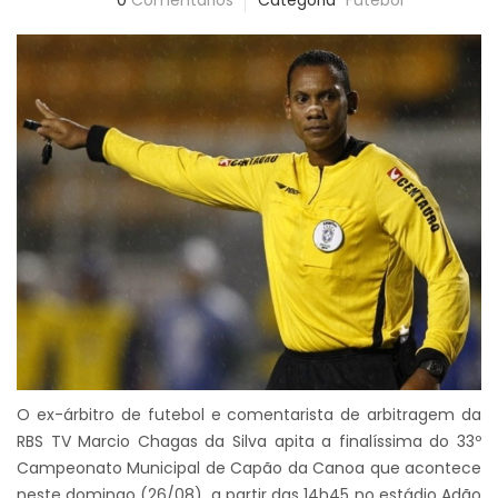
0
Comentários
Categoria
Futebol
O ex-árbitro de futebol e comentarista de arbitragem da
RBS TV Marcio Chagas da Silva apita a finalíssima do 33º
Campeonato Municipal de Capão da Canoa que acontece
neste domingo (26/08), a partir das 14h45 no estádio Adão