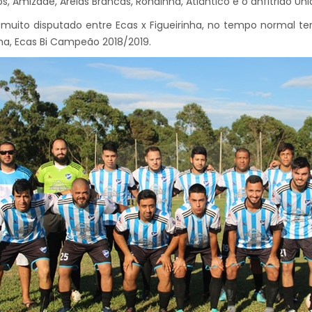
os, Amizade, Areias Brancas, Rondinha, Atlântico e o anfitrião Uni
muito disputado entre Ecas x Figueirinha, no tempo normal ter
nha, Ecas Bi Campeão 2018/2019.