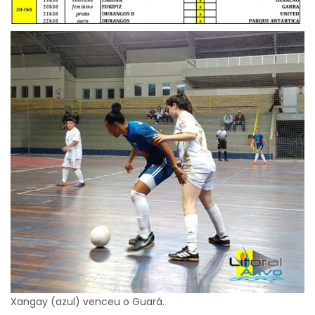
Xangay (azul) venceu o Guará.