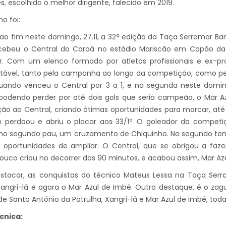
s, escolhido o melhor dirigente, falecido em 2019.
o foi:
o fim neste domingo, 27.11, a 32ª edição da Taça Serramar Ba
cebeu o Central do Caraá no estádio Mariscão em Capão da 
r. Com um elenco formado por atletas profissionais e ex-pro
tável, tanto pela campanha ao longo da competição, como pel
uando venceu o Central por 3 a 1, e na segunda neste doming
odendo perder por até dois gols que seria campeão, o Mar 
ão ao Central, criando ótimas oportunidades para marcar, at
o perdoou e abriu o placar aos 33/1º. O goleador da competi
no segundo pau, um cruzamento de Chiquinho. No segundo temp
oportunidades de ampliar. O Central, que se obrigou a fazer
pouco criou no decorrer dos 90 minutos, e acabou assim, Mar A
stacar, as conquistas do técnico Mateus Lessa na Taça Serra
Xangri-lá e agora o Mar Azul de Imbé. Outro destaque, é o zag
 de Santo Antônio da Patrulha, Xangri-lá e Mar Azul de Imbé, to
cnica: