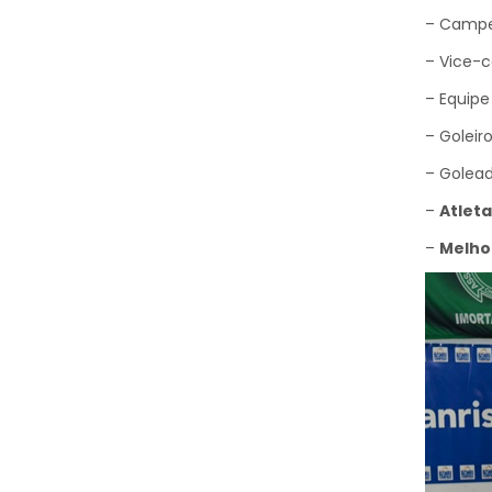
– Campe
– Vice-c
– Equipe
– Goleir
– Golead
–
Atlet
–
Melhor