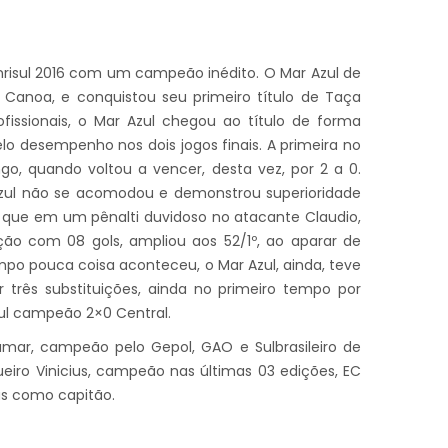
nrisul 2016 com um campeão inédito. O Mar Azul de
Canoa, e conquistou seu primeiro título de Taça
fissionais, o Mar Azul chegou ao título de forma
o desempenho nos dois jogos finais. A primeira no
o, quando voltou a vencer, desta vez, por 2 a 0.
Azul não se acomodou e demonstrou superioridade
é que em um pênalti duvidoso no atacante Claudio,
ção com 08 gols, ampliou aos 52/1º, ao aparar de
o pouca coisa aconteceu, o Mar Azul, ainda, teve
 três substituições, ainda no primeiro tempo por
zul campeão 2×0 Central.
mar, campeão pelo Gepol, GAO e Sulbrasileiro de
ueiro Vinicius, campeão nas últimas 03 edições, EC
das como capitão.