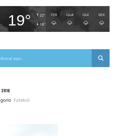
19°
TER
QUA
QUI
SEX
22°
18°
 2016
goria
Futebol