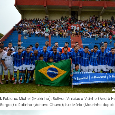
l:
Fabiano; Michel (Maikinho), Bolívar, Vinicius e Vitinho (André
Borges) e Rafinha (Adriano Chuva); Luiz Mário (Maurinho depois 