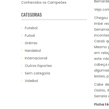
Bernarde
Conhecidos os Campeões
Veja com
CATEGORIAS
Chegou a
Imbé re
Futebol
Serrama
incontes
Futsal
Caraá q
Grêmio
Mesmo p
Handebol
em relaç
Internacional
este nã
cabeça 
Outros Esportes
algumas 
Sem categoria
lesões, 
Voleibol
Cabe de
Osório, 
Serraria
Ficha té