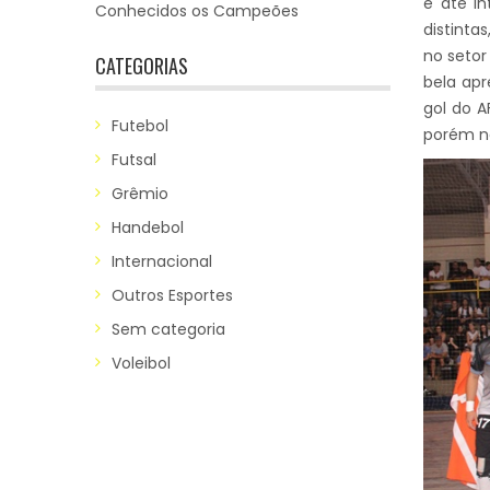
e até in
Conhecidos os Campeões
distinta
no setor
CATEGORIAS
bela apr
gol do A
Futebol
porém nã
Futsal
Grêmio
Handebol
Internacional
Outros Esportes
Sem categoria
Voleibol