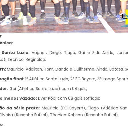
rn
cnica:
o Santa Luzia:
Vagner, Diego, Tiago, Gui e Sidi. Ainda, Junio
o). Técnico: Reginaldo.
rn:
Mauricio, Adailton, Tom, Dando e Guilherme. Ainda, Batata, Sa
cação final:
1º Atlético Santa Luzia, 2º FC Bayern, 3º Image Sport
dor:
Gui (Atlético Santa Luzia) com 08 gols;
ro menos vazado:
Liver Pool com 08 gols sofridos;
ão da série prata:
Mauricio (FC Bayern), Tiago (Atlético Santa
 Silveira (Resenha Futsal). Técnico: Robson (Resenha Futsal).
no