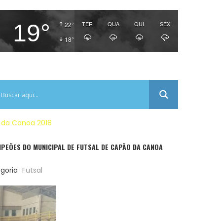
19°
TER
QUA
QUI
SEX
22°
18°
o da Canoa 2018
AMPEÕES DO MUNICIPAL DE FUTSAL DE CAPÃO DA CANOA
goria
Futsal