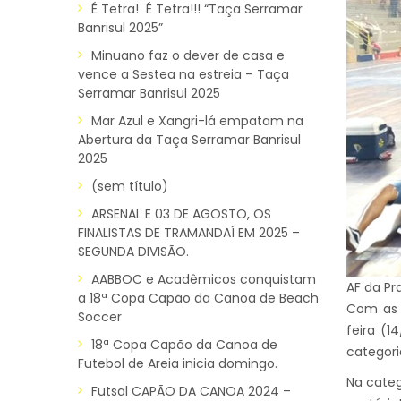
É Tetra! É Tetra!!! “Taça Serramar
Banrisul 2025”
Minuano faz o dever de casa e
vence a Sestea na estreia – Taça
Serramar Banrisul 2025
Mar Azul e Xangri-lá empatam na
Abertura da Taça Serramar Banrisul
2025
(sem título)
ARSENAL E 03 DE AGOSTO, OS
FINALISTAS DE TRAMANDAÍ EM 2025 –
SEGUNDA DIVISÃO.
AABBOC e Acadêmicos conquistam
AF da Pr
a 18ª Copa Capão da Canoa de Beach
Com as 
Soccer
feira (
18ª Copa Capão da Canoa de
categori
Futebol de Areia inicia domingo.
Na categ
Futsal CAPÃO DA CANOA 2024 –