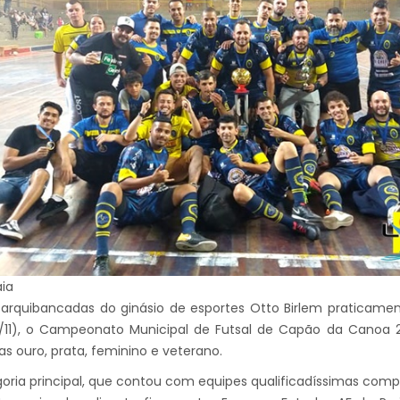
aia
arquibancadas do ginásio de esportes Otto Birlem praticamen
14/11), o Campeonato Municipal de Futsal de Capão da Cano
as ouro, prata, feminino e veterano.
oria principal, que contou com equipes qualificadíssimas comp