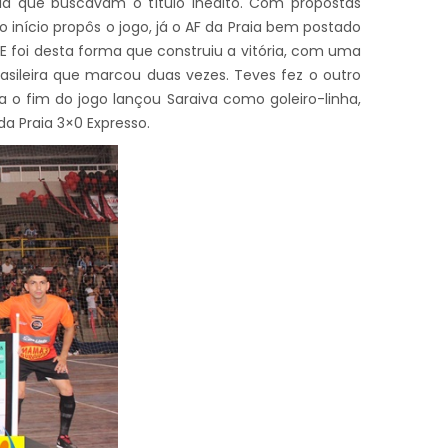
raia que buscavam o título inédito. Com propostas
o início propôs o jogo, já o AF da Praia bem postado
 E foi desta forma que construiu a vitória, com uma
asileira que marcou duas vezes. Teves fez o outro
ra o fim do jogo lançou Saraiva como goleiro-linha,
 da Praia 3×0 Expresso.