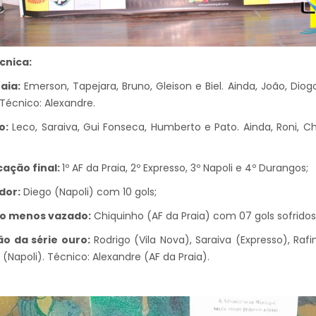
cnica:
aia:
Emerson, Tapejara, Bruno, Gleison e Biel. Ainda, João, Diog
 Técnico: Alexandre.
o:
Leco, Saraiva, Gui Fonseca, Humberto e Pato. Ainda, Roni, Ch
cação final:
1º AF da Praia, 2º Expresso, 3º Napoli e 4º Durangos;
dor:
Diego (Napoli) com 10 gols;
ro menos vazado:
Chiquinho (AF da Praia) com 07 gols sofridos
ão da série ouro:
Rodrigo (Vila Nova), Saraiva (Expresso), Raf
(Napoli). Técnico: Alexandre (AF da Praia).