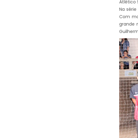
Atlético
Na séri
Com mais
grande n
Guilherm