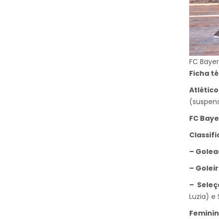
FC Baye
Ficha té
Atlétic
(suspens
FC Baye
Classifi
– Golea
– Golei
– Seleç
Luzia) e
Femini