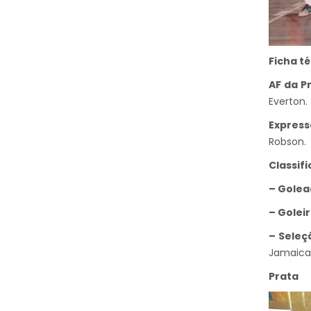
Ficha té
AF da Pr
Everton.
Express
Robson.
Classifi
– Golea
– Golei
– Seleç
Jamaica 
Prata