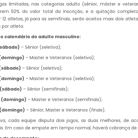
s limitadas, nas categorias adulto (sênior, máster e veteran
arem 50% do valor total da inscrição, e a quitação completa
r 12 atletas, já para as semifinais, serão aceitos mais dois atle
 por atleta.
 o calendário do adulto masculino:
 (sábado)
– Sênior (seletiva);
n (domingo)
– Master e Veteranos (seletiva);
 (sábado)
– Sênior (seletiva);
n (domingo)
– Master e Veteranos (seletiva);
v (sábado)
– Sênior (semifinais);
v (domingo)
– Master e Veteranos (semifinais);
v (domingo)
– Sênior, Master e Veteranos (finais).
tiva, cada equipe disputa dois jogos, as duas melhores, de 
ais. Em caso de empate em tempo normal, haverá cobrança de 