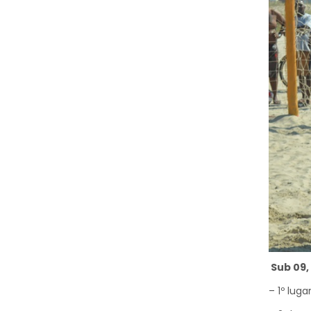
Sub 09, 1
– 1º luga