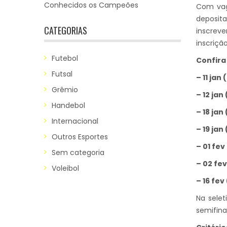
Conhecidos os Campeões
Com vaga
deposit
CATEGORIAS
inscreve
inscrição
Futebol
Confira
Futsal
– 11 jan
Grêmio
– 12 ja
Handebol
– 18 jan
Internacional
– 19 ja
Outros Esportes
– 01 fe
Sem categoria
– 02 fe
Voleibol
– 16 fe
Na sele
semifin