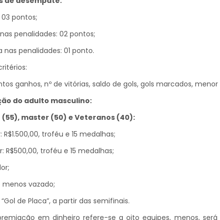
os de desempate:
: 03 pontos;
a nas penalidades: 02 pontos;
a nas penalidades: 01 ponto.
ritérios:
tos ganhos, nº de vitórias, saldo de gols, gols marcados, menor n
ão do adulto masculino:
 (55), master (50) e Veteranos (40):
r: R$1.500,00, troféu e 15 medalhas;
ar: R$500,00, troféu e 15 medalhas;
or;
o menos vazado;
“Gol de Placa”, a partir das semifinais.
remiação em dinheiro refere-se a oito equipes, menos, será