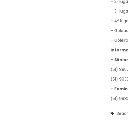
– 2º lug
– 3º lug
– 4º lug
– Golead
– Goleir
Informa
– Sênio
(51) 995
(51) 993
– Femin
(51) 99
Beac