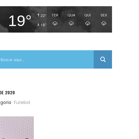
19°
TER
QUA
QUI
SEX
22°
18°
DE 2020
goria
Futebol