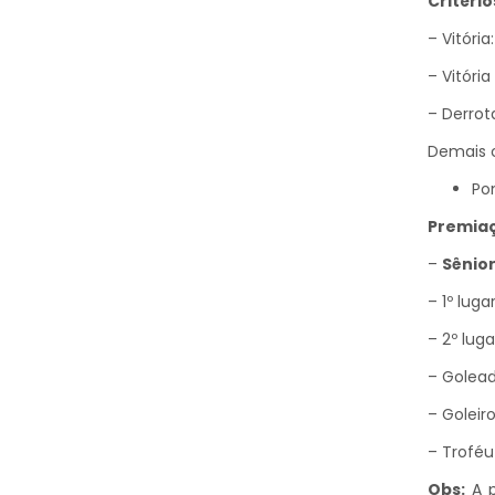
Critéri
– Vitória
– Vitóri
– Derrot
Demais c
Pon
Premiaç
–
Sênior
– 1º luga
– 2º lug
– Golead
– Goleir
– Troféu 
Obs:
A p