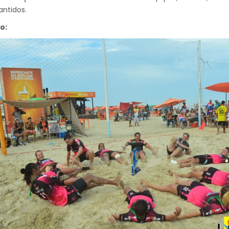
ntidos.
o: