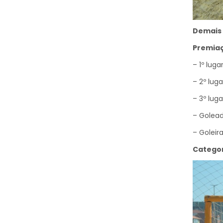
Demais 
Premiaç
– 1º luga
– 2º lug
– 3º lug
– Golead
– Goleir
Categor