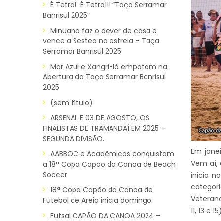
É Tetra! É Tetra!!! “Taça Serramar
Banrisul 2025”
Minuano faz o dever de casa e
vence a Sestea na estreia – Taça
Serramar Banrisul 2025
Mar Azul e Xangri-lá empatam na
Abertura da Taça Serramar Banrisul
2025
(sem título)
ARSENAL E 03 DE AGOSTO, OS
FINALISTAS DE TRAMANDAÍ EM 2025 –
SEGUNDA DIVISÃO.
Em janei
AABBOC e Acadêmicos conquistam
Vem aí,
a 18ª Copa Capão da Canoa de Beach
Soccer
inicia n
categori
18ª Copa Capão da Canoa de
Veterano
Futebol de Areia inicia domingo.
11, 13 e 
Futsal CAPÃO DA CANOA 2024 –