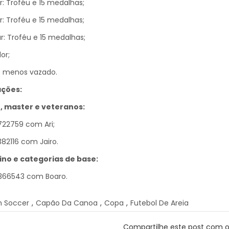
ar: Troféu e 15 medalhas;
ar: Troféu e 15 medalhas;
ar: Troféu e 15 medalhas;
or;
o menos vazado.
ções:
r, master e veteranos:
722759 com Ari;
382116 com Jairo.
ino e categorias de base:
8366543 com Boaro.
h Soccer
,
Capão Da Canoa
,
Copa
,
Futebol De Areia
Compartilhe este post com 