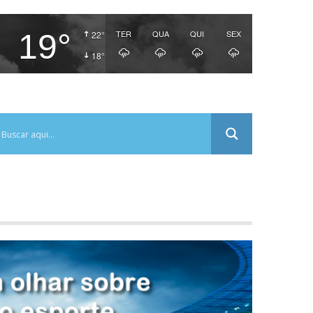
19°
TER
QUA
QUI
SEX
22°
18°