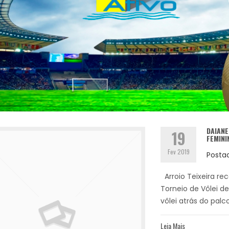
DAIANE
19
FEMINI
Fev 2019
Posta
Arroio Teixeira re
Torneio de Vôlei d
vôlei atrás do palco
Leia Mais