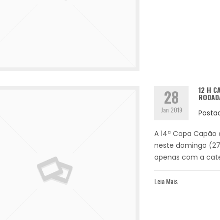
12 H C
28
RODADA
Jan 2019
Posta
A 14ª Copa Capão 
neste domingo (27.
apenas com a categ
Leia Mais