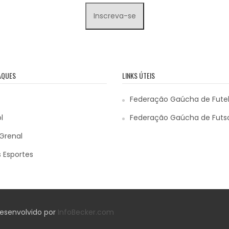
AQUES
LINKS ÚTEIS
Federação Gaúcha de Fute
l
Federação Gaúcha de Futs
Grenal
 Esportes
 Desenvolvido por
InfoBecker.com