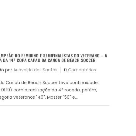
AMPEÃO NO FEMININO E SEMIFINALISTAS DO VETERANO – A
 DA 14ª COPA CAPÃO DA CANOA DE BEACH SOCCER
do por
Ariovaldo dos Santos
0
Comentários
da Canoa de Beach Soccer teve continuidade
01.19) com a realização da 4ª rodada, porém,
oria veteranos "40". Master "50" e...