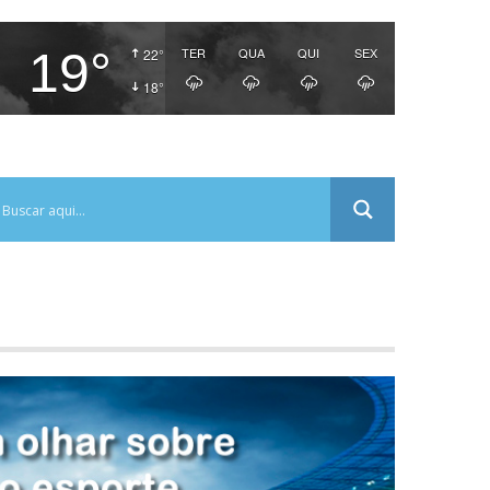
19°
TER
QUA
QUI
SEX
22°
18°