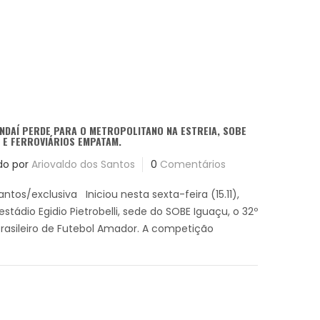
NDAÍ PERDE PARA O METROPOLITANO NA ESTREIA, SOBE
 E FERROVIÁRIOS EMPATAM.
do por
Ariovaldo dos Santos
0
Comentários
antos/exclusiva Iniciou nesta sexta-feira (15.11),
stádio Egidio Pietrobelli, sede do SOBE Iguaçu, o 32º
asileiro de Futebol Amador. A competição