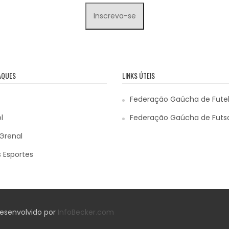
AQUES
LINKS ÚTEIS
Federação Gaúcha de Fute
l
Federação Gaúcha de Futs
Grenal
 Esportes
 Desenvolvido por
InfoBecker.com