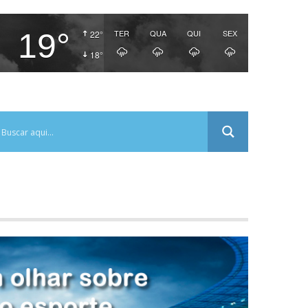
19°
TER
QUA
QUI
SEX
22°
18°