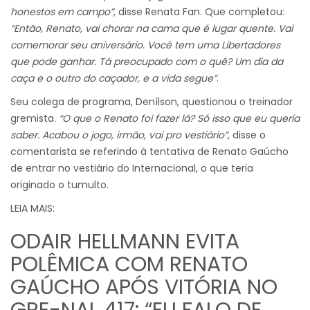
honestos em campo”
, disse Renata Fan. Que completou:
“Então, Renato, vai chorar na cama que é lugar quente. Vai
comemorar seu aniversário. Você tem uma Libertadores
que pode ganhar. Tá preocupado com o quê? Um dia da
caça e o outro do caçador, e a vida segue”
.
Seu colega de programa, Denílson, questionou o treinador
gremista.
“O que o Renato foi fazer lá? Só isso que eu queria
saber. Acabou o jogo, irmão, vai pro vestiário”
, disse o
comentarista se referindo à tentativa de Renato Gaúcho
de entrar no vestiário do Internacional, o que teria
originado o tumulto.
LEIA MAIS:
ODAIR HELLMANN EVITA
POLÊMICA COM RENATO
GAÚCHO APÓS VITÓRIA NO
GRE-NAL 417: “EU FALO DE