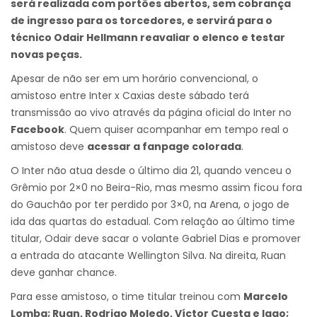
será realizada com portões abertos, sem cobrança
de ingresso para os torcedores, e servirá para o
técnico Odair Hellmann reavaliar o elenco e testar
novas peças.
Apesar de não ser em um horário convencional, o
amistoso entre Inter x Caxias deste sábado terá
transmissão ao vivo através da página oficial do Inter no
Facebook
. Quem quiser acompanhar em tempo real o
amistoso deve
acessar a fanpage colorada
.
O Inter não atua desde o último dia 21, quando venceu o
Grêmio por 2×0 no Beira-Rio, mas mesmo assim ficou fora
do Gauchão por ter perdido por 3×0, na Arena, o jogo de
ida das quartas do estadual. Com relação ao último time
titular, Odair deve sacar o volante Gabriel Dias e promover
a entrada do atacante Wellington Silva. Na direita, Ruan
deve ganhar chance.
Para esse amistoso, o time titular treinou com
Marcelo
Lomba; Ruan, Rodrigo Moledo, Víctor Cuesta e Iago;