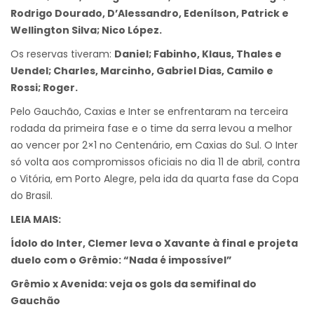
Rodrigo Dourado, D’Alessandro, Edenílson, Patrick e
Wellington Silva; Nico López.
Os reservas tiveram:
Daniel; Fabinho, Klaus, Thales e
Uendel; Charles, Marcinho, Gabriel Dias, Camilo e
Rossi; Roger.
Pelo Gauchão, Caxias e Inter se enfrentaram na terceira
rodada da primeira fase e o time da serra levou a melhor
ao vencer por 2×1 no Centenário, em Caxias do Sul. O Inter
só volta aos compromissos oficiais no dia 11 de abril, contra
o Vitória, em Porto Alegre, pela ida da quarta fase da Copa
do Brasil.
LEIA MAIS:
Ídolo do Inter, Clemer leva o Xavante à final e projeta
duelo com o Grêmio: “Nada é impossível”
Grêmio x Avenida: veja os gols da semifinal do
Gauchão