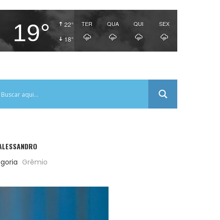
19°
TER
QUA
QUI
SEX
22°
18°
’ALESSANDRO
goria
Grêmio