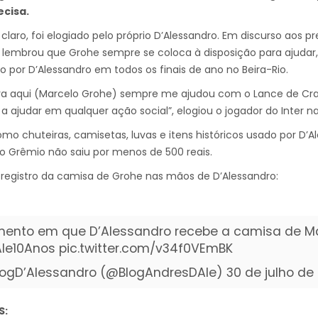
ecisa.
 claro, foi elogiado pelo próprio D’Alessandro. Em discurso aos 
e lembrou que Grohe sempre se coloca à disposição para ajuda
do por D’Alessandro em todos os finais de ano no Beira-Rio.
ra aqui (Marcelo Grohe) sempre me ajudou com o Lance de Cra
 a ajudar em qualquer ação social”, elogiou o jogador do Inter n
mo chuteiras, camisetas, luvas e itens históricos usado por D’A
do Grêmio não saiu por menos de 500 reais.
registro da camisa de Grohe nas mãos de D’Alessandro:
ento em que D’Alessandro recebe a camisa de Ma
le10Anos
pic.twitter.com/v34f0VEmBK
logD’Alessandro (@BlogAndresDAle)
30 de julho de
S: