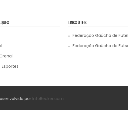
AQUES
LINKS ÚTEIS
Federação Gaúcha de Fute
l
Federação Gaúcha de Futs
Grenal
 Esportes
 Desenvolvido por
InfoBecker.com