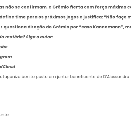
as não se confirmam, e Grêmio flerta com força máxima c
define time para os próximos jogos e justifica: “Não faço 
r questiona direção do Grêmio por “caso Kannemann”, mas
a matéria? Siga o autor:
ube
agram
dCloud
otagoniza bonito gesto em jantar beneficente de D’Alessandro
Fonte