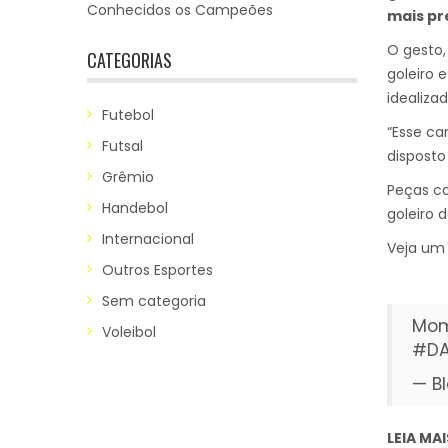
Conhecidos os Campeões
mais pr
O gesto,
CATEGORIAS
goleiro 
idealiza
Futebol
“Esse ca
Futsal
disposto
Grêmio
Peças co
Handebol
goleiro 
Internacional
Veja um 
Outros Esportes
Sem categoria
Mom
Voleibol
#DA
— B
LEIA MAI