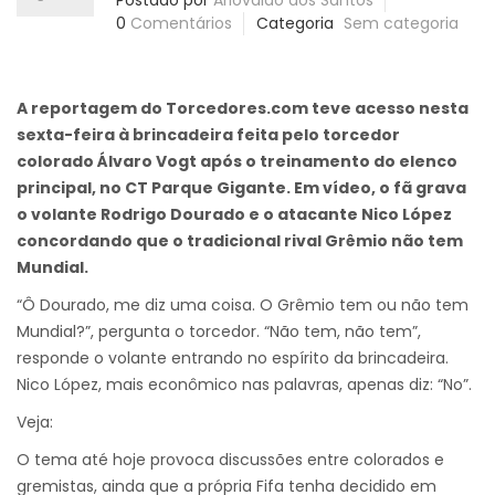
Postado por
Ariovaldo dos Santos
0
Comentários
Categoria
Sem categoria
A reportagem do Torcedores.com teve acesso nesta
sexta-feira à brincadeira feita pelo torcedor
colorado Álvaro Vogt após o treinamento do elenco
principal, no CT Parque Gigante. Em vídeo, o fã grava
o volante Rodrigo Dourado e o atacante Nico López
concordando que o tradicional rival Grêmio não tem
Mundial.
“Ô Dourado, me diz uma coisa. O Grêmio tem ou não tem
Mundial?”, pergunta o torcedor. “Não tem, não tem”,
responde o volante entrando no espírito da brincadeira.
Nico López, mais econômico nas palavras, apenas diz: “No”.
Veja:
O tema até hoje provoca discussões entre colorados e
gremistas, ainda que a própria Fifa tenha decidido em