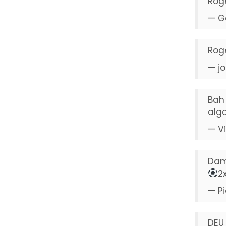
Rog
— Ga
Rog
— j
Bah
algo
— V
Dam
2
— Pi
DEU