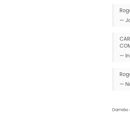
Rog
— J
CAR
COM
— I
Rog
— N
Damião o