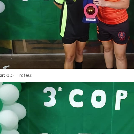
ar:
GDF: Troféu;