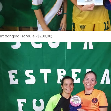
ar:
Xangay: Troféu e R$200,00;