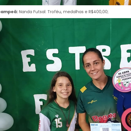
campeã:
Nanda Futsal: Troféu, medalhas e R$400,00;