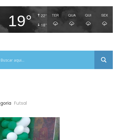
19°
TER
QUA
QUI
SEX
22°
18°
goria
Futsal