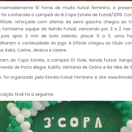
roximadamente 10 horas de muito futsal feminino, a presen
s, foi conhecida a campeã da III Copa Estrela de Futsal/2019.
D1Gole, reforçada com atletas da serra gaúcha chegou ao tít
fortíssima equipe da Nanda Futsal, vencendo por 3 a 2 nas
, pois após 3 min de bola rolando, placar 0 a 0, uma fo
ilitaram a continuidade do jogo. A D1Gole chegou ao título com Br
a, Kaká, Carine, Jéssica e Lisiane.
aram da Copa Estrela, a campeã D1 Gole, Nanda Futsal, Xanga
nexão de Porto Alegre, Eukifiz, Ventania de Osório e Na Vibe de 
 foi organizado pelo Estrela Futsal Feminino e site www.litor
icação final foi a seguinte: