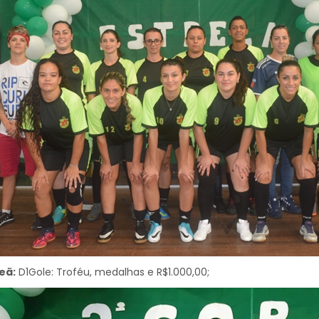
eã:
D1Gole: Troféu, medalhas e R$1.000,00;