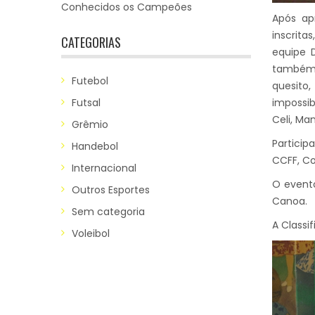
Conhecidos os Campeões
Após ap
inscrita
CATEGORIAS
equipe 
também 
Futebol
quesito
Futsal
impossib
Celi, Man
Grêmio
Particip
Handebol
CCFF, Co
Internacional
O evento
Outros Esportes
Canoa.
Sem categoria
A Classif
Voleibol