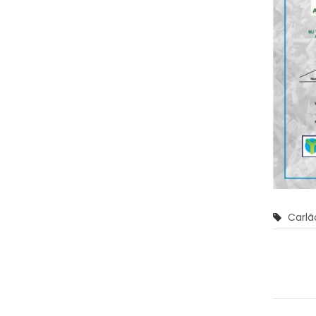
Carlã