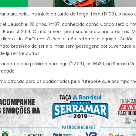
raria anunciou no início da tarde de terça-feira (17.09), o novo
diel Deuschle, 30 anos, 1m87, conhecido como Carlão será o no
 Banrisul 2019. O atleta vem para suprir a ausência de Luiz
diante do GAO em Osório e não retorna a equipe. Carlão e
to brasileiro da série c, mas tem passagens por Juventude ond
de Ijuí entre outros.
a acontece no próximo domingo (22.09), às 15h30, na Serraria V
 rodada.
uma atração para os apaixonados pelo futebol e que acompanh