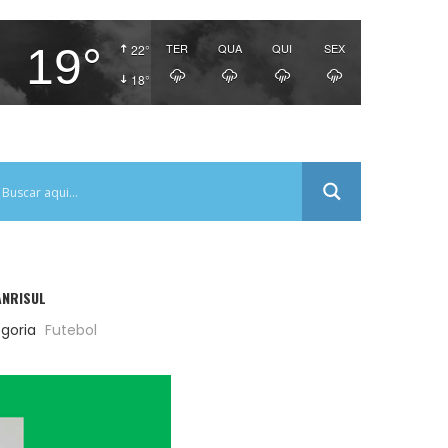
19°
TER
QUA
QUI
SEX
22°
18°
ANRISUL
goria
Futebol