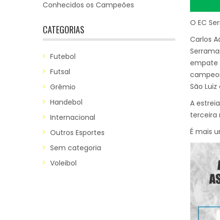
Conhecidos os Campeões
O EC Ser
CATEGORIAS
Carlos A
Serramar
Futebol
empate 
Futsal
campeona
São Luiz 
Grêmio
Handebol
A estrei
terceira
Internacional
É mais 
Outros Esportes
Sem categoria
Voleibol