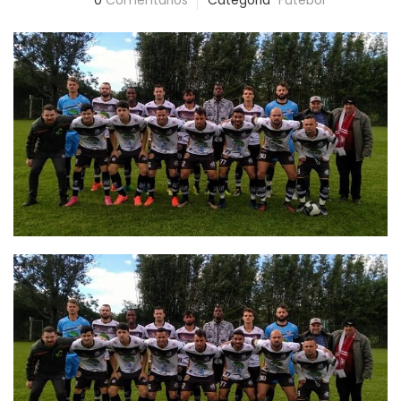
0
Comentários
Categoria
Futebol