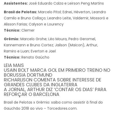
Assistentes:
José Eduardo Calza e Leirson Peng Martins
Brasil de Pelotas:
Marcelo Pitol; Ednei, Héverton, Leandro
Camilo e Bruno Collaço; Leandro Leite, Valdemir, Mossoró e
Alisson Farias; Calyson e Lourency
Técnico:
Clemer
Grêmio:
Marcelo Grohe; Léo Moura, Pedro Geromel,
Kannemann e Bruno Cortez; Jailson (Maicon), Arthur,
Ramiro e Luan; Everton e Jael
Técnico:
Renato Gaúcho
LEIA MAIS
USAIN BOLT MARCA GOL EM PRIMEIRO TREINO NO
BORUSSIA DORTMUND
RICHARLISON COMENTA SOBRE INTERESSE DE
GRANDES CLUBES DA INGLATERRA
A JORNAL, ARTHUR DIZ ‘CONTAR OS DIAS’ PARA
REFORÇAR O BARCELONA
Brasil de Pelotas x Grêmio: saiba como assistir à final do
Gauchão 2018 ao vivo – Torcedores.com.