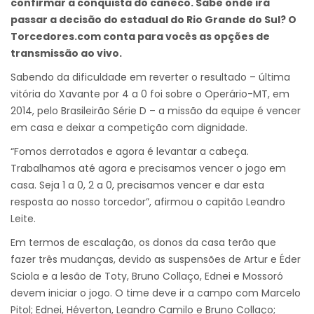
confirmar a conquista do caneco. Sabe onde irá
passar a decisão do estadual do Rio Grande do Sul? O
Torcedores.com conta para vocês as opções de
transmissão ao vivo.
Sabendo da dificuldade em reverter o resultado – última
vitória do Xavante por 4 a 0 foi sobre o Operário-MT, em
2014, pelo Brasileirão Série D – a missão da equipe é vencer
em casa e deixar a competição com dignidade.
“Fomos derrotados e agora é levantar a cabeça.
Trabalhamos até agora e precisamos vencer o jogo em
casa. Seja 1 a 0, 2 a 0, precisamos vencer e dar esta
resposta ao nosso torcedor”, afirmou o capitão Leandro
Leite.
Em termos de escalação, os donos da casa terão que
fazer três mudanças, devido as suspensões de Artur e Éder
Sciola e a lesão de Toty, Bruno Collaço, Ednei e Mossoró
devem iniciar o jogo. O time deve ir a campo com Marcelo
Pitol; Ednei, Héverton, Leandro Camilo e Bruno Collaço;