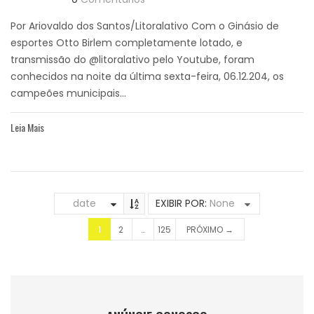
Por Ariovaldo dos Santos/Litoralativo Com o Ginásio de
esportes Otto Birlem completamente lotado, e
transmissão do @litoralativo pelo Youtube, foram
conhecidos na noite da última sexta-feira, 06.12.204, os
campeões municipais...
Leia Mais
date
EXIBIR POR:
None
1
2
…
125
PRÓXIMO →