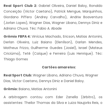
Real Sport Club 2:
Gabriel Oliveira, Daniel Baloy, Ronaldo
Conceição (Victor Caetano), Patrick Mengue, Marquinhos,
Giordano Piffero (Andrey Carvalho), Andriw Boaventura
(Jorlan Lopes), Wagner Dias, Wagner Libano, Dennys Diniz e
Adriano Chuva. Téc: Fabio A. Abade
Grêmio FBPA 4:
Vinícius Machado, Ericson, Matias Antonini,
Derlan Oliveira, Luiz Baiano (Elenílson), Darlan Mendes,
Matheus Frizzo, Guilherme Guedes (Josiel), Israel (Mateus
Criciúma), Tetê (Caíque) e Ferreira (Luis Henrique). Téc:
Thiago Gomes
Cartões amarelos:
Real Sport Club:
Wagner Libano, Adriano Chuva, Wagner
Dias, Victor Caetano, Dennys Diniz e Daniel Baloy.
Grêmio:
Baiano, Matias Antonini
A arbitragem contou com Eder Zanella (árbitro), os
assistentes: Theilor Thomas da Silva e Luiza Naujorks Reis, o