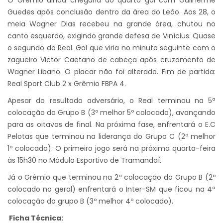
O Grêmio ainda chegaria ao quarto gol com Guilherme
Guedes após conclusão dentro da área do Leão. Aos 28, o
meia Wagner Dias recebeu na grande área, chutou no
canto esquerdo, exigindo grande defesa de Vinícius. Quase
o segundo do Real. Gol que viria no minuto seguinte com o
zagueiro Victor Caetano de cabeça após cruzamento de
Wagner Libano. O placar não foi alterado. Fim de partida:
Real Sport Club 2 x Grêmio FBPA 4.
Apesar do resultado adversário, o Real terminou na 5ª
colocação do Grupo B (3º melhor 5º colocado), avançando
para as oitavas de final. Na próxima fase, enfrentará o E.C
Pelotas que terminou na liderança do Grupo C (2º melhor
1º colocado). O primeiro jogo será na próxima quarta-feira
às 15h30 no Módulo Esportivo de Tramandaí.
Já o Grêmio que terminou na 2ª colocação do Grupo B (2º
colocado no geral) enfrentará o Inter-SM que ficou na 4ª
colocação do grupo B (3º melhor 4º colocado).
Ficha Técnica: