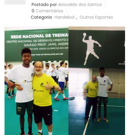
Postado por
Ariovaldo dos Santos
0
Comentários
Categoria
Handebol
,
Outros Esportes