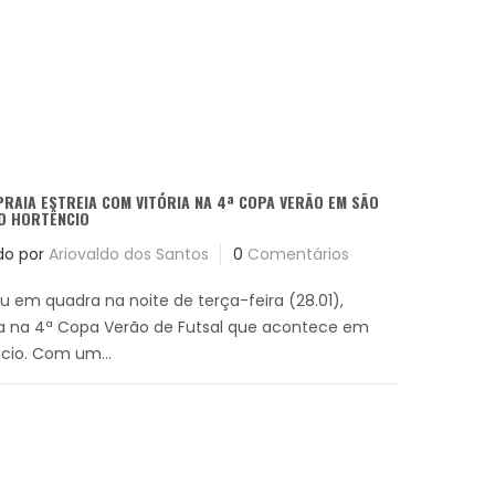
PRAIA ESTREIA COM VITÓRIA NA 4ª COPA VERÃO EM SÃO
DO HORTÊNCIO
do por
Ariovaldo dos Santos
0
Comentários
ou em quadra na noite de terça-feira (28.01),
ia na 4ª Copa Verão de Futsal que acontece em
cio. Com um...