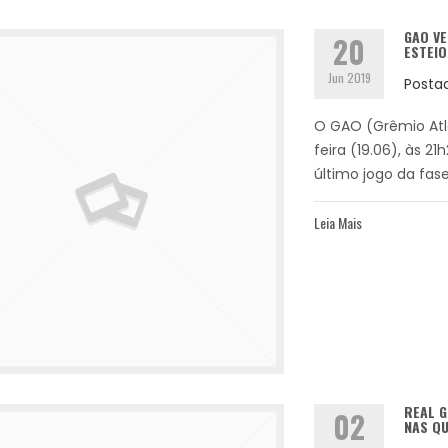
GAO VE
20
ESTEIO
Jun 2019
Posta
O GAO (Grêmio Atl
feira (19.06), às 2
último jogo da fase 
Leia Mais
REAL G
02
NAS Q