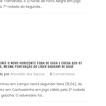
e Tramandaí, o 12 horas de Porto Alegre em jogo
la 7ª rodada da Segunda...
ENCE O NOVO HORIZONTE FORA DE CASA E CHEGA AOS 07
S, MESMA PONTUAÇÃO DO LÍDER GUARANY DE BAGÉ
do por
Ariovaldo dos Santos
0
Comentários
entrou em campo nesta segunda-feira (15.04), às
eiro em Cachoeirinha em jogo válido pela 3ª rodada
gaúcha. O adversário foi...