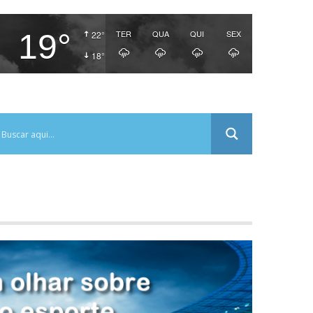
19°
TER
QUA
QUI
SEX
22°
18°