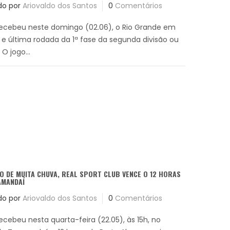
do por
Ariovaldo dos Santos
0
Comentários
recebeu neste domingo (02.06), o Rio Grande em
ª e última rodada da 1ª fase da segunda divisão ou
O jogo...
O DE MUITA CHUVA, REAL SPORT CLUB VENCE O 12 HORAS
AMANDAÍ
do por
Ariovaldo dos Santos
0
Comentários
ecebeu nesta quarta-feira (22.05), às 15h, no