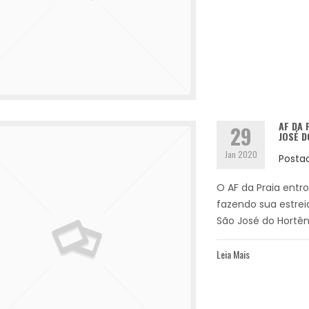
AF DA 
29
JOSÉ 
Jan 2020
Posta
O AF da Praia entr
fazendo sua estre
São José do Hortên
Leia Mais