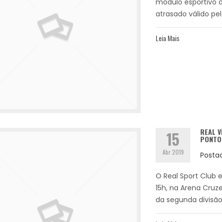
módulo esportivo d
atrasado válido pe
Leia Mais
REAL V
15
PONTO
Abr 2019
Posta
O Real Sport Club 
15h, na Arena Cruz
da segunda divisão 