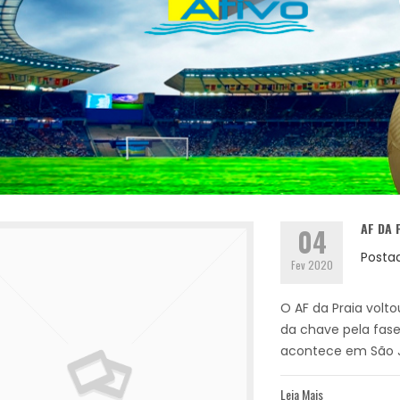
AF DA 
04
Posta
Fev 2020
O AF da Praia volt
da chave pela fase
acontece em São J
Leia Mais