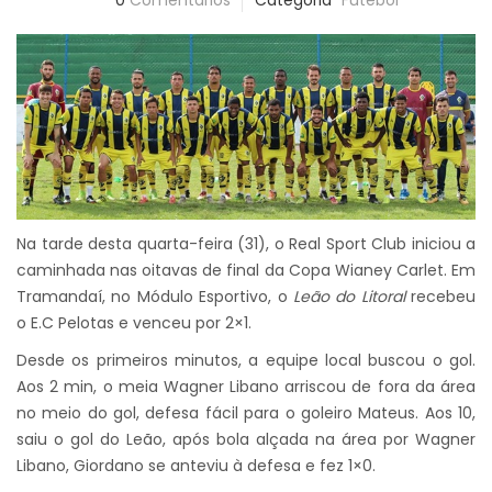
0
Comentários
Categoria
Futebol
Na tarde desta quarta-feira (31), o Real Sport Club iniciou a
caminhada nas oitavas de final da Copa Wianey Carlet. Em
Tramandaí, no Módulo Esportivo, o
Leão do Litoral
recebeu
o E.C Pelotas e venceu por 2×1.
Desde os primeiros minutos, a equipe local buscou o gol.
Aos 2 min, o meia Wagner Libano arriscou de fora da área
no meio do gol, defesa fácil para o goleiro Mateus. Aos 10,
saiu o gol do Leão, após bola alçada na área por Wagner
Libano, Giordano se anteviu à defesa e fez 1×0.