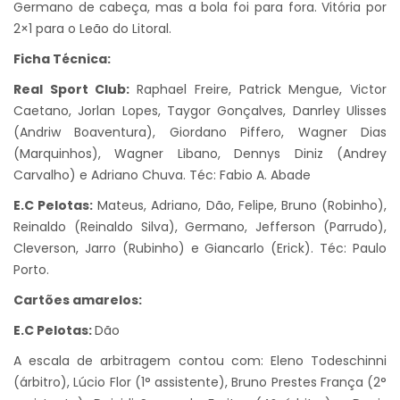
Germano de cabeça, mas a bola foi para fora. Vitória por
2×1 para o Leão do Litoral.
Ficha Técnica:
Real Sport Club:
Raphael Freire, Patrick Mengue, Victor
Caetano, Jorlan Lopes, Taygor Gonçalves, Danrley Ulisses
(Andriw Boaventura), Giordano Piffero, Wagner Dias
(Marquinhos), Wagner Libano, Dennys Diniz (Andrey
Carvalho) e Adriano Chuva. Téc: Fabio A. Abade
E.C Pelotas:
Mateus, Adriano, Dão, Felipe, Bruno (Robinho),
Reinaldo (Reinaldo Silva), Germano, Jefferson (Parrudo),
Cleverson, Jarro (Rubinho) e Giancarlo (Erick). Téc: Paulo
Porto.
Cartões amarelos:
E.C Pelotas:
Dão
A escala de arbitragem contou com: Eleno Todeschinni
(árbitro), Lúcio Flor (1° assistente), Bruno Prestes França (2°