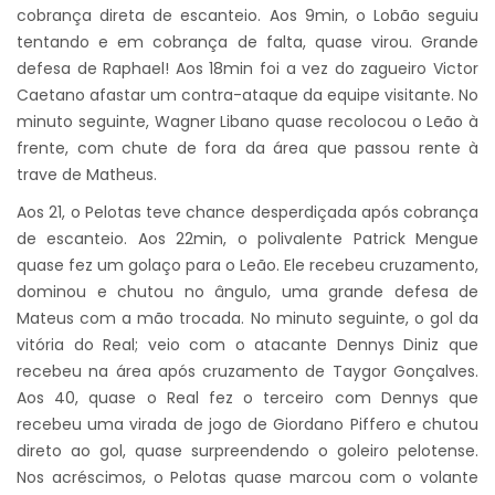
cobrança direta de escanteio. Aos 9min, o Lobão seguiu
tentando e em cobrança de falta, quase virou. Grande
defesa de Raphael! Aos 18min foi a vez do zagueiro Victor
Caetano afastar um contra-ataque da equipe visitante. No
minuto seguinte, Wagner Libano quase recolocou o Leão à
frente, com chute de fora da área que passou rente à
trave de Matheus.
Aos 21, o Pelotas teve chance desperdiçada após cobrança
de escanteio. Aos 22min, o polivalente Patrick Mengue
quase fez um golaço para o Leão. Ele recebeu cruzamento,
dominou e chutou no ângulo, uma grande defesa de
Mateus com a mão trocada. No minuto seguinte, o gol da
vitória do Real; veio com o atacante Dennys Diniz que
recebeu na área após cruzamento de Taygor Gonçalves.
Aos 40, quase o Real fez o terceiro com Dennys que
recebeu uma virada de jogo de Giordano Piffero e chutou
direto ao gol, quase surpreendendo o goleiro pelotense.
Nos acréscimos, o Pelotas quase marcou com o volante