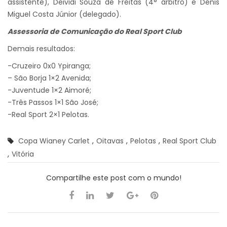
assistente), Deividi Souza de Freitas (4° árbitro) e Denis
Miguel Costa Júnior (delegado).
Assessoria de Comunicação do Real Sport Club
Demais resultados:
-Cruzeiro 0x0 Ypiranga;
– São Borja 1×2 Avenida;
-Juventude 1×2 Aimoré;
-Três Passos 1×1 São José;
-Real Sport 2×1 Pelotas.
Copa Wianey Carlet
,
Oitavas
,
Pelotas
,
Real Sport Club
,
Vitória
Compartilhe este post com o mundo!