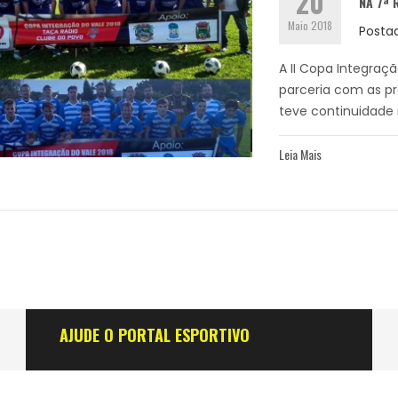
20
NA 7ª 
Maio 2018
Posta
A II Copa Integraç
parceria com as pre
teve continuidade 
Leia Mais
AJUDE O PORTAL ESPORTIVO