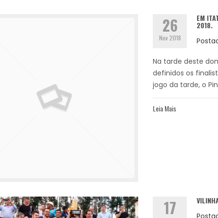
EM ITA
26
2018.
Nov 2018
Posta
Na tarde deste dom
definidos os final
jogo da tarde, o Pi
Leia Mais
VILINH
17
Posta