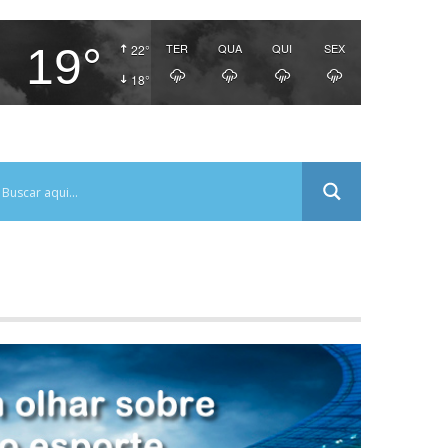
19°
TER
QUA
QUI
SEX
22°
18°