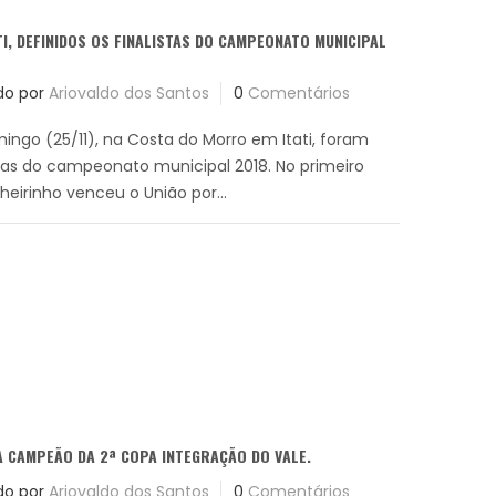
TI, DEFINIDOS OS FINALISTAS DO CAMPEONATO MUNICIPAL
do por
Ariovaldo dos Santos
0
Comentários
ingo (25/11), na Costa do Morro em Itati, foram
istas do campeonato municipal 2018. No primeiro
nheirinho venceu o União por...
A CAMPEÃO DA 2ª COPA INTEGRAÇÃO DO VALE.
do por
Ariovaldo dos Santos
0
Comentários