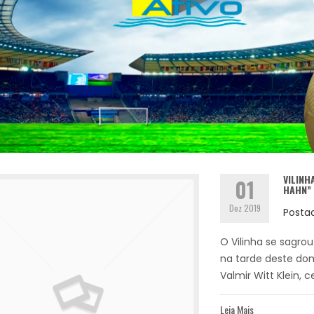
VILINH
01
HAHN”
Dez 2019
Posta
O Vilinha se sagro
na tarde deste dom
Valmir Witt Klein, ce
Leia Mais