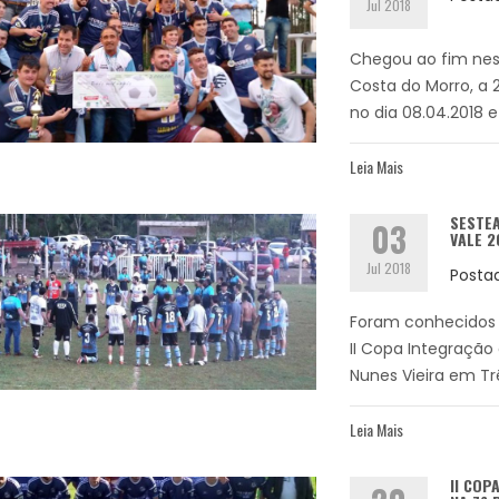
Jul 2018
Chegou ao fim nest
Costa do Morro, a 
no dia 08.04.2018 e
Leia Mais
SESTEA
03
VALE 2
Jul 2018
Posta
Foram conhecidos n
II Copa Integração
Nunes Vieira em Trê
Leia Mais
II COP