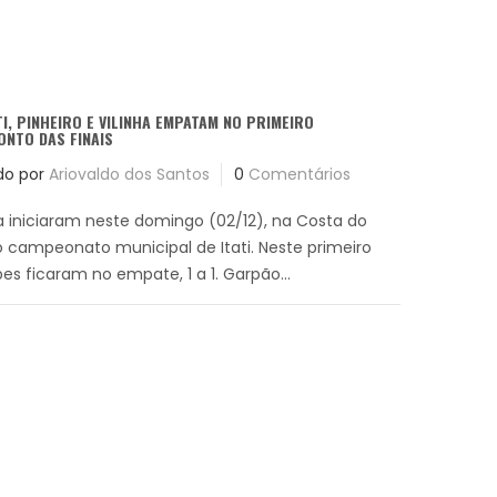
TI, PINHEIRO E VILINHA EMPATAM NO PRIMEIRO
NTO DAS FINAIS
do por
Ariovaldo dos Santos
0
Comentários
ha iniciaram neste domingo (02/12), na Costa do
o campeonato municipal de Itati. Neste primeiro
es ficaram no empate, 1 a 1. Garpão...