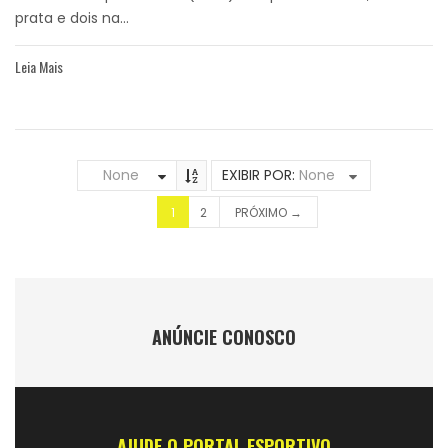
prata e dois na...
Leia Mais
None
EXIBIR POR:
None
1
2
PRÓXIMO →
ANÚNCIE CONOSCO
AJUDE O PORTAL ESPORTIVO