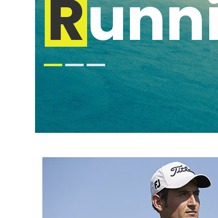
K
R
unn
ap