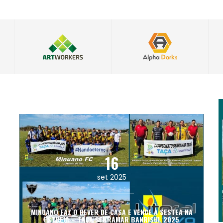
Self-confidence in motion. Fall/Winter 2017-2018
Performance & Sport collection for men.
24
nov 2025
É TETRA! É TETRA!!! “TAÇA SERRAMAR BANRISUL 2025”
LEIA MAIS
16
set 2025
MINUANO FAZ O DEVER DE CASA E VENCE A SESTEA NA
ESTREIA – TAÇA SERRAMAR BANRISUL 2025