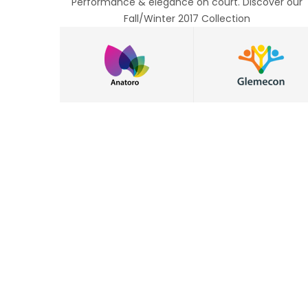
Performance & elegance on court. Discover our
Fall/Winter 2017 Collection
30
27
jul 2026
jul 2026
E O EC SÃO JOSÉ DE CAPÃO NOVO É TETRA!!!
GRENAL SOLIDÁRIO ACONTECEU NO DOMINGO
LEIA MAIS
LEIA MAIS