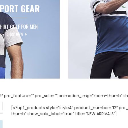
PORT GEAR
HIRT GOLF FOR MEN
SHOP NOW
12″ pro_feature=”” pro_sale=”” animation_img=”zoom-thumb” sh
[s7upf_products style=”style4″ product_number=”12″ pro
thumb” show_sale_label=”true” title=”NEW ARRIVALS”]