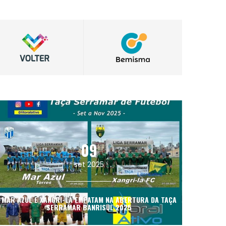
Introducing the Sport Fall/Winter 2017-2018
Performance & Sport collection for kids.
09
set 2025
18
MAR AZUL E XANGRI-LÁ EMPATAM NA ABERTURA DA TAÇA
SERRAMAR BANRISUL 2025
ago 2025