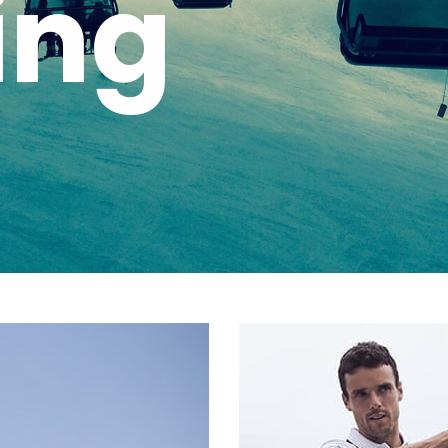
ing
pa