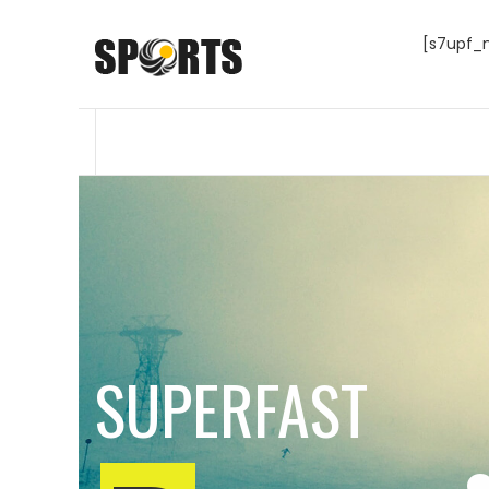
[s7upf_
SUPERFAST
RIO 2016