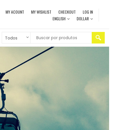
MY ACOUNT
MY WISHLIST
CHECKOUT
LOG IN
ENGLISH
DOLLAR
Todos
S