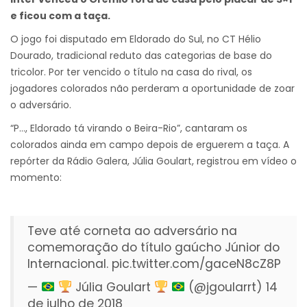
e ficou com a taça.
O jogo foi disputado em Eldorado do Sul, no CT Hélio
Dourado, tradicional reduto das categorias de base do
tricolor. Por ter vencido o título na casa do rival, os
jogadores colorados não perderam a oportunidade de zoar
o adversário.
“P…, Eldorado tá virando o Beira-Rio”, cantaram os
colorados ainda em campo depois de erguerem a taça. A
repórter da Rádio Galera, Júlia Goulart, registrou em vídeo o
momento:
Teve até corneta ao adversário na
comemoração do título gaúcho Júnior do
Internacional.
pic.twitter.com/gaceN8cZ8P
—
Júlia Goulart
(@jgoularrt)
14
de julho de 2018