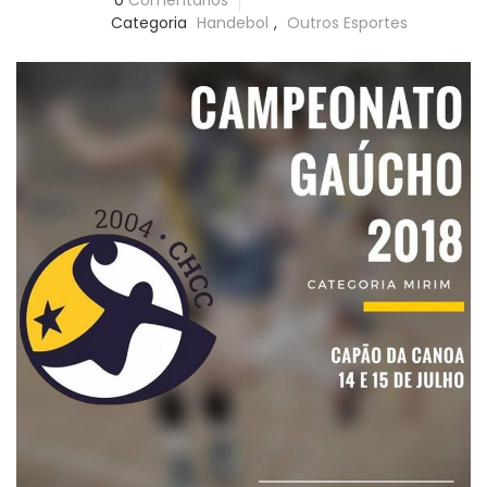
0
Comentários
Categoria
Handebol
,
Outros Esportes