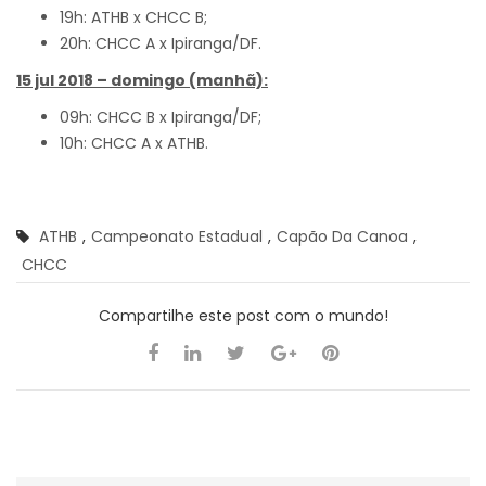
19h: ATHB x CHCC B;
20h: CHCC A x Ipiranga/DF.
15 jul 2018 – domingo (manhã):
09h: CHCC B x Ipiranga/DF;
10h: CHCC A x ATHB.
ATHB
,
Campeonato Estadual
,
Capão Da Canoa
,
CHCC
Compartilhe este post com o mundo!