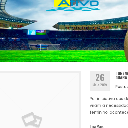
I GREN
26
GUARÁ 
Maio 2019
Posta
Por iniciativa das
viram a necessidad
feminino, acontece
Leia Mais