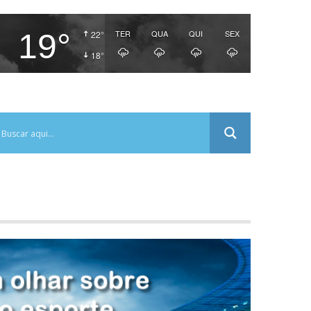
19°
TER
QUA
QUI
SEX
22°
18°